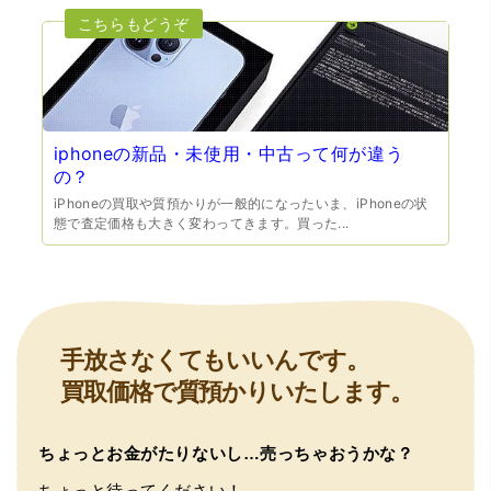
iphoneの新品・未使用・中古って何が違う
の？
（豊中市西泉丘）初めて利用しましたが、とても親切丁寧
に査定をして頂き思いもよらない価格をいただきました。
iPhoneの買取や質預かりが一般的になったいま、iPhoneの状
正直他店の倍以上で驚きました。また機会があれば利用し
態で査定価格も大きく変わってきます。買った...
ます。
手放さなくてもいいんです。
買取価格で質預かりいたします。
ちょっとお金がたりないし…売っちゃおうかな？
（大阪府東大阪市）ネットを見て安心できるお店であると
ちょっと待ってください！
感じて飛び込みで訪問。飛びこみにも関わらず、とても親