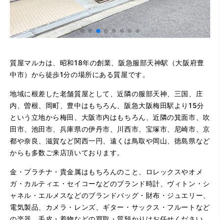
質屋マルカは、昭和18年の創業、阪急服部天神駅（大阪府豊
中市）から徒歩1分の場所にある質屋です。
地域に根差した老舗質屋として、近隣の服部天神、三国、庄
内、曽根、岡町、豊中はもちろん、阪急大阪梅田駅より15分
という立地から梅田、大阪市内はもちろん、近隣の箕面市、吹
田市、池田市、兵庫県の伊丹市、川西市、宝塚市、尼崎市、京
都や奈良、滋賀など関西一円、遠くは鳥取や岡山、徳島県など
からも多数ご来店頂いております。
金・プラチナ・貴金属はもちろんのこと、ロレックスやオメ
ガ・カルティエ・セイコーなどのブランド時計、ヴィトン・シ
ャネル・エルメスなどのブランドバッグ・財布・ジュエリー、
電気製品、カメラ・レンズ、ギター・サックス・フルートなど
の楽器、毛皮・着物などの買取・質預かりはお任せください。