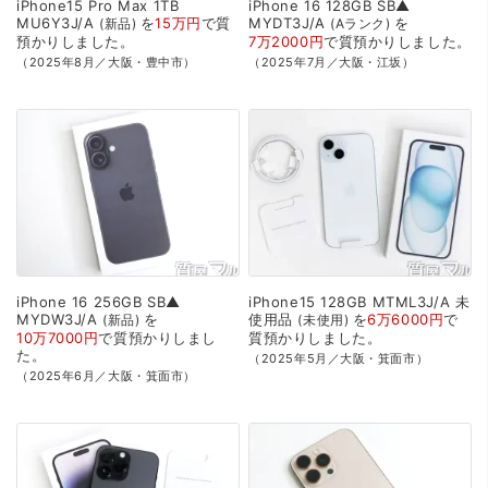
iPhone15
Pro
Max
1TB
iPhone
16
128GB
SB▲
MU6Y3J/A
を
15万円
で
質
MYDT3J/A
を
新品
Aランク
預かり
しました。
7万2000円
で
質預かり
しました。
（2025年8月／大阪・豊中市）
（2025年7月／大阪・江坂）
iPhone
16
256GB
SB▲
iPhone15
128GB
MTML3J/A
未
MYDW3J/A
を
使用品
を
6万6000円
で
新品
未使用
10万7000円
で
質預かり
しまし
質預かり
しました。
た。
（2025年5月／大阪・箕面市）
（2025年6月／大阪・箕面市）