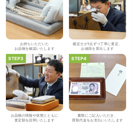
（大阪府大阪市）きれいにして頂いたうえで質入れ金額を
出していただいたのが初めてで感動しました。
お持ちいただいた
鑑定士が1点ずつ丁寧に査定、
お品物を確認いたします
お値段を算出します
（大阪府大阪市）すごく丁寧に対応して頂きました。 ホー
ムページの皆様の評価がとても良かったので、質屋自体初
めての利用でしたが、対応して頂きました担当の方もすご
く良かったです。 これから質屋をご利用される方は是非オ
ススメです。
お品物の情報や状態とともに
書類にご記入いただき、
査定額を説明いたします
買取代金をお支払いいたします