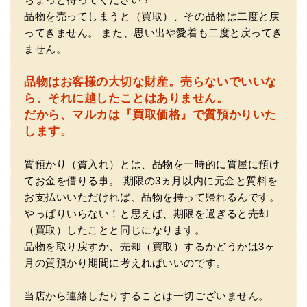
切、丁ねいな対応をして頂き、思っていた以上の信用でき
品物を売ってしまうと（買取）、その品物は二度と戻
るお店でした。満足いく金額で買い取って頂きました。あ
ってきません。
また、思い出や愛着も二度と戻ってき
りがとうございます。
ません。
品物はお客様の大切な財産。
売らないでいいな
ら、それに越したことはありません。
だから、マルカは『買取価格』で質預かりいた
します。
質預かり（質入れ）とは、品物を一時的に質屋に預け
てお金を借りる事。
期限の3ヵ月以内に元金と質料を
（兵庫県神戸市）別のお店でメール査定した際の1.5倍の金
額を提示いただけたので即決しました。楽器も安心してお
お支払いいただければ、品物を持って帰れるんです。
任せできそうです!
やっぱりいらない！と思えば、期限を過ぎると売却
（買取）したことと同じになります。
品物を取り戻すか、売却（買取）するかどうかは3ヶ
月の質預かり期間に考えればいいのです。
当店から連絡したりすることは一切ございません。