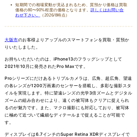
短期間での相場変動が見込まれるため、質預かり価格は買取
価格の80〜90%程度の価格となります。
詳しくはお問い合
わせ下さい。
（2026/8時点）
大阪市
のお客様よりアップルのスマートフォンを買取・質預か
りいたしました。
お持ちいただいたのは、iPhone13のフラッグシップとして
2021年10月に発売されたPro Maxです。
Proシリーズにだけあるトリプルカメラは、広角、超広角、望遠
の各レンズが1200万画素のセンサーを搭載し、多彩な撮影スタ
イルを実現します。特に望遠レンズの光学3倍ズームとデジタル
ズームの組み合わせにより、遠くの被写体もクリアに捉えられ
るのが魅力です。また、マクロ撮影にも対応しており、被写体
に極めて近づいて繊細なディテールまで捉えることが可能で
す。
ディスプレイは6.7インチのSuper Retina XDRディスプレイで