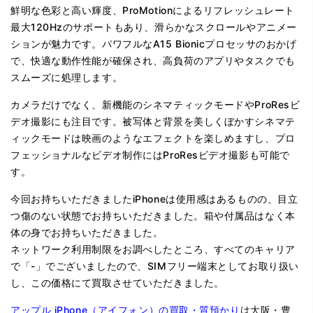
鮮明な色彩と高い輝度、ProMotionによるリフレッシュレート
最大120Hzのサポートもあり、滑らかなスクロールやアニメー
ションが魅力です。パワフルなA15 Bionicプロセッサのおかげ
で、快適な動作性能が確保され、高負荷のアプリやタスクでも
スムーズに処理します。
カメラだけでなく、新機能のシネマティックモードやProResビ
デオ撮影にも注目です。被写体と背景を美しくぼかすシネマテ
ィックモードは映画のようなエフェクトを楽しめますし、プロ
フェッショナルなビデオ制作にはProResビデオ撮影も可能で
す。
今回お持ちいただきましたiPhoneは使用感はあるものの、目立
つ傷のない状態でお持ちいただきました。箱や付属品はなく本
体の身でお持ちいただきました。
ネットワーク利用制限をお調べしたところ、すべてのキャリア
で「-」でございましたので、SIMフリー端末としてお取り扱い
し、この価格にて買取させていただきました。
アップル iPhone（アイフォン）の買取・質預かり
は大阪・豊