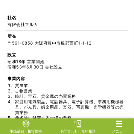
社名
有限会社マルカ
所在
〒561-0858 大阪府豊中市服部西町1-1-12
設立
昭和18年 営業開始
昭和53年6月30日 会社設立
事業内容
質屋業
古物営業
時計、宝石、貴金属の売買業務
家庭用電気製品、電話器具、電子計算機、事務用機械器
具、がん具、娯楽用品、楽器、写真機、光学機器等の売
買業務
前各号に付帯する一切の業務
電話番号
取扱品目
・相場価格
お問合わせ
・無料相談
メニュー