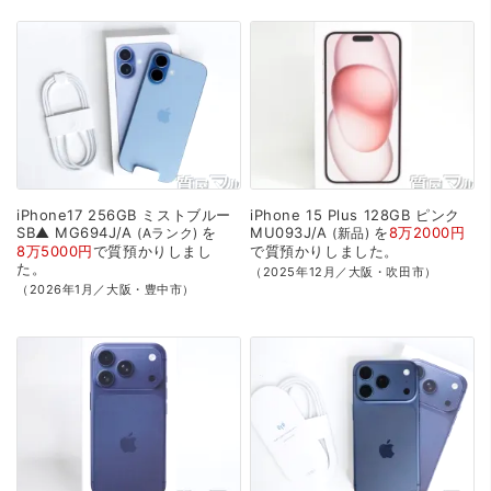
iPhone17
256GB
ミストブルー
iPhone
15
Plus
128GB
ピンク
SB▲
MG694J/A
を
MU093J/A
を
8万2000円
Aランク
新品
8万5000円
で
質預かり
しまし
で
質預かり
しました。
た。
（2025年12月／大阪・吹田市）
（2026年1月／大阪・豊中市）