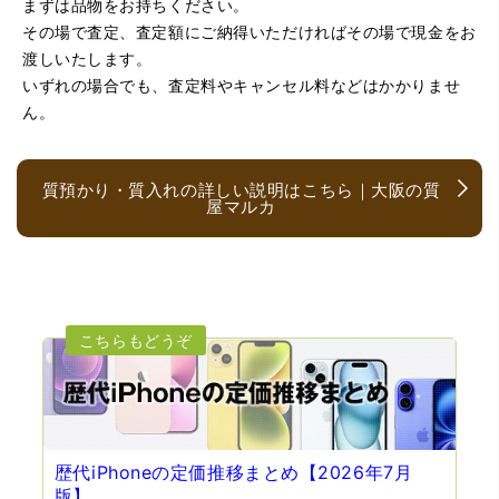
まずは品物をお持ちください。
（京都府亀岡市）他店舗にも行きましたが、対応の方があ
まりお売りしたくないと思ったので、やめました。こちら
その場で査定、査定額にご納得いただければその場で現金をお
は電話対応からも誠実な印象でしたので、こちらでお売り
渡しいたします。
しようと思っておりました。この度はありがとうございま
す。
いずれの場合でも、査定料やキャンセル料などはかかりませ
ん。
質預かり・質入れの詳しい説明はこちら｜大阪の質
屋マルカ
（大阪府大阪市）とても宝石に詳しく、また中古市場の仕
組みもお教えいただけ嬉しかったです。鑑別も素早く驚き
ました。宜しくお願いいたします。(楽器等、様々なジャン
ルに詳しいの流石の一言に尽きます)
歴代iPhoneの定価推移まとめ【2026年7月
版】