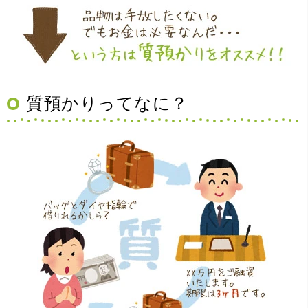
（大阪府豊中市）買取査定の流れがとても丁寧でお話がし
質預かりってなに？
やすくとても良い時間になりました!!満足出来る買取です。
本当に有難う御座います!!
（大阪府寝屋川市）質屋さんは初めてて不安でしたが、他
店買い取りより高く思っていた以上の金額で大満足です。
説明もわかりやすく、優しい話し方の対応でとても良かっ
たです。