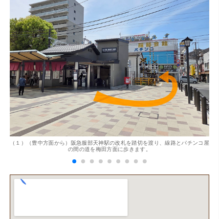
。
（１）（豊中方面から）阪急服部天神駅の改札を踏切を渡り、線路とパチンコ屋
（
の間の道を梅田方面に歩きます。