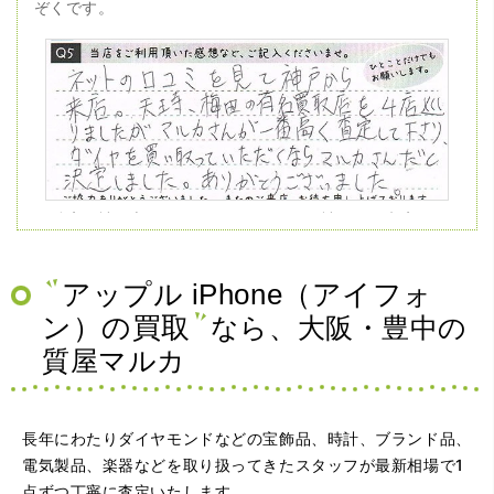
ぞくです。
（兵庫県神戸市）ネットの口コミを見て神戸から来店。天
王寺、梅田の有名買取店を4店巡りましたがマルカさんが一
番高く査定して下さり、ダイヤを買い取っていただくなら
マルカさんだと決定しました。ありがとうございました。
アップル iPhone（アイフォ
ン）の買取
なら、大阪・豊中の
質屋マルカ
長年にわたりダイヤモンドなどの宝飾品、時計、ブランド品、
電気製品、楽器などを取り扱ってきたスタッフが最新相場で1
点ずつ丁寧に査定いたします。