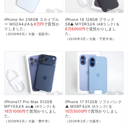
iPhone
Air
256GB
スカイブル
iPhone
16
128GB
ブラック
ー
MG2A4J/Aを
9万円
で
質預か
SB▲
MYDR3J/A
を
ABランク
り
しました。
6万6000円
で
質預かり
しまし
た。
（2026年6月／大阪・箕面市）
（2026年5月／大阪・千里中央）
iPhone17
Pro
Max
512GB
iPhone
17
512GB
ソフトバンク
MFYE4J/A
au▲
を
▲
MG6F4J/A
を
Aランク
Aランク
16万1000円
で
質預かり
しまし
10万5000円
で
質預かり
しまし
た。
た。
（2026年3月／大阪・豊中市）
（2026年2月／大阪市）