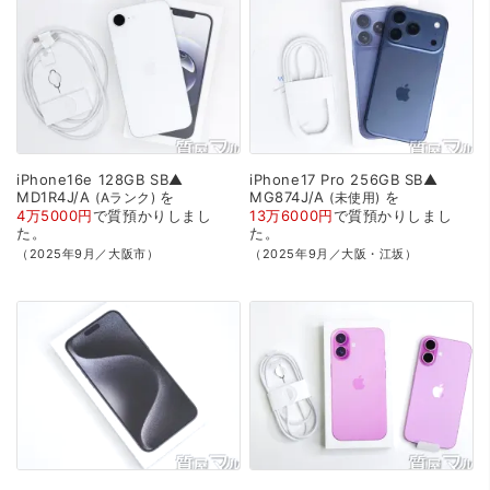
iPhone16e
128GB
SB▲
iPhone17
Pro
256GB
SB▲
MD1R4J/A
を
MG874J/A
を
Aランク
未使用
4万5000円
で
質預かり
しまし
13万6000円
で
質預かり
しまし
た。
た。
（2025年9月／大阪市）
（2025年9月／大阪・江坂）