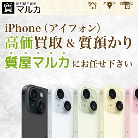
大阪市のお客様よりiPhone 13 pro Max 1TB MLKK3J/Aを8万5000円で買取しました。アップ
ホーム
アクセス
お問合せ
ル iPhone（アイフォン）の買取＆質預かり・質入れは大阪・豊中の質屋マルカにお任せ下さ
い。（2024年6月時点の価格です）