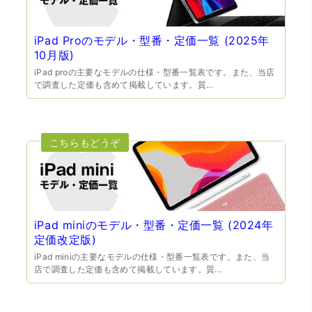
iPad Proのモデル・型番・定価一覧 (2025年
10月版)
iPad proの主要なモデルの仕様・型番一覧表です。また、当店
（兵庫県宝塚市）預かって頂くときに持っていた方の宝石
で調査した定価も含めて掲載しています。質...
も見て頂く事が出き、購入した商品の価値をいろいろ教え
てもらえた事がとてもよかったです。親切な対応で、また
何かあった時にはこちらでお願いしたいと思いました。
iPad miniのモデル・型番・定価一覧 (2024年
定価改定版)
（大阪府池田市）とても親切で丁寧な対応に感激いたしま
iPad miniの主要なモデルの仕様・型番一覧表です。また、当
した。質屋さんはわりと利用して(主に中古品の購入)慣れて
店で調査した定価も含めて掲載しています。質...
いましたが、今までの質屋さんとは全く違う、とても良い
印象でした。何度でも伺いたくなりました。この度は、本
当にありがとうございました。