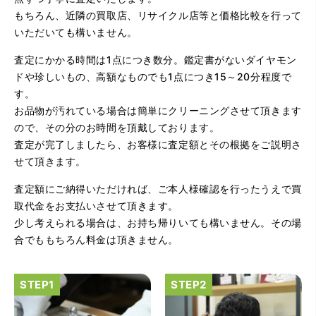
（大阪府大阪市）問い合わせから非常に分かり易く、安心
もちろん、近隣の買取店、リサイクル店等と価格比較を行って
して利用できた。また、思ったよりも高額だったので助か
いただいても構いません。
りました。
査定にかかる時間は1点につき数分。鑑定書がないダイヤモン
ドや珍しいもの、高額なものでも1点につき15～20分程度で
す。
お品物が汚れている場合は簡単にクリーニングさせて頂きます
ので、その分のお時間を頂戴しております。
査定が完了しましたら、お客様に査定額とその根拠をご説明さ
せて頂きます。
（大阪府大阪市）とてもプロな鑑定士さんがいて的確にア
ドバイスや買取りを暖かい人柄で行ってくれます。 親切に
査定額にご納得いただければ、ご本人様確認を行ったうえで買
なって頂いてありがとうございます! お店の雰囲気もやらし
さがなく、とても入ってゆっくりできる落ちついた敷居の
取代金をお支払いさせて頂きます。
高いお店です。また鑑定士さんに会いたいです。
少し考えられる場合は、お持ち帰りいても構いません。その場
合でももちろん料金は頂きません。