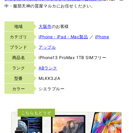
中・服部天神の質屋マルカにお任せください。
地域
大阪市
のお客様
カテゴリ
iPhone・iPad・Mac製品
／
iPhone
ブランド
アップル
商品名
iPhone13 ProMax 1TB SIMフリー
ランク
ABランク
型番
MLKK3J/A
カラー
シエラブルー