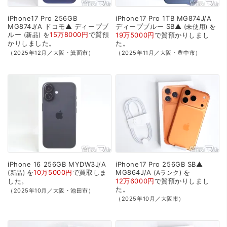
iPhone17
Pro
256GB
iPhone17
Pro
1TB
MG874J/A
MG874J/A
ドコモ▲
ディープブ
ディープブルー
SB▲
を
未使用
ルー
を
15万8000円
で
質預
新品
19万5000円
で
質預かり
しまし
かり
しました。
た。
（2025年12月／大阪・箕面市）
（2025年11月／大阪・豊中市）
iPhone
16
256GB
MYDW3J/A
iPhone17
Pro
256GB
SB▲
を
10万5000円
で
買取
しま
MG864J/A
を
新品
Aランク
した。
12万6000円
で
質預かり
しまし
た。
（2025年10月／大阪・池田市）
（2025年10月／大阪市）