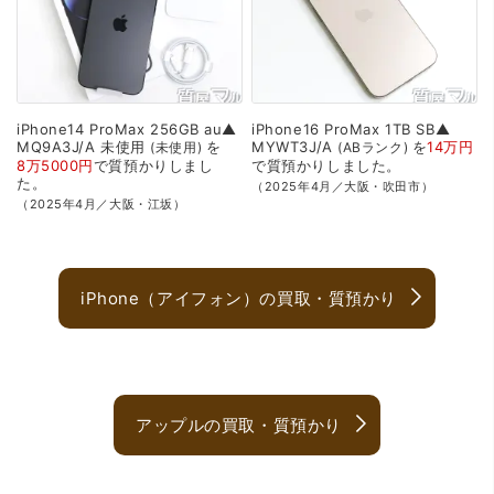
iPhone14
ProMax
256GB
au▲
iPhone16
ProMax
1TB
SB▲
MQ9A3J/A
未使用
を
MYWT3J/A
を
14万円
未使用
ABランク
8万5000円
で
質預かり
しまし
で
質預かり
しました。
た。
（2025年4月／大阪・吹田市）
（2025年4月／大阪・江坂）
iPhone（アイフォン）の買取・質預かり
アップルの買取・質預かり