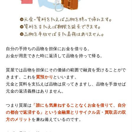
自分の手持ちの品物を担保にお金を借りる。
お金が用意できた時に返済して品物を持って帰る。
（大阪府堺市）電話対応の時からとても感じが良くて来店
してもとても優しく、来て良かったです。これからこちら
でお世話になろうと思いました。ありがとうございまし
質屋では品物を担保にその価値の範囲で融資を受けることがで
た。
きます。これを
質預かり
といいます。
元金と質料を支払えば品物は戻ってきますし、品物を手放せば
元金の返済義務はありません。
つまり質屋は
「誰にも気兼ねすることなくお金を借りて、自分
の都合で返済する」という金融業とリサイクル店・買取店の双
方のメリット
を兼ね備えているのです。