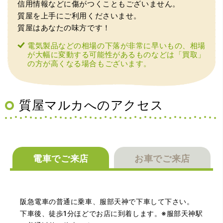
信用情報などに傷がつくこともございません。
質屋を上手にご利用くださいませ。
質屋はあなたの味方です！
（大阪府大阪市）丁寧に査定していただいたうえ、商品保
管に関する知識も教えて頂けました。戻ってきた際には教
電気製品などの相場の下落が非常に早いもの、相場
えていただいた通りに保管してみようと思います。
が大幅に変動する可能性があるものなどは「買取」
の方が高くなる場合もございます。
質屋マルカへのアクセス
（大阪府池田市）丁寧に説明して頂き思っていたよりの金
電車でご来店
お車でご来店
額でした。一旦持ち帰りましたが、良い金額だったので買
取して頂きました。又、機会あれば是非利用したいです。
阪急電車の普通に乗車、服部天神で下車して下さい。
下車後、徒歩1分ほどでお店に到着します。※服部天神駅