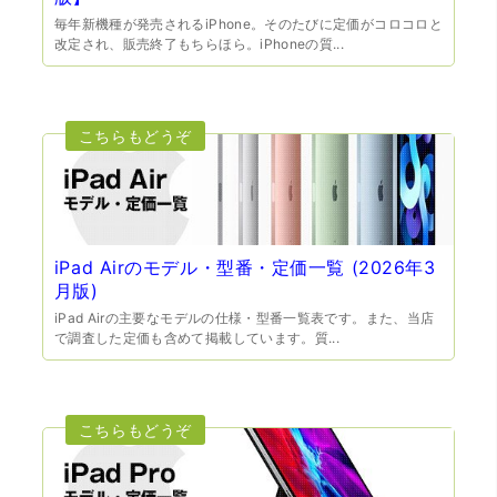
毎年新機種が発売されるiPhone。そのたびに定価がコロコロと
改定され、販売終了もちらほら。iPhoneの質...
（大阪府門真市）他店ではメール見積もりの時点で数千
円〜1万程度の見積もりでしたが、こちらのメールでの見積
もりは倍以上ちがうので利用させて頂きました。 対応も丁
寧で良かったです。
iPad Airのモデル・型番・定価一覧 (2026年3
月版)
iPad Airの主要なモデルの仕様・型番一覧表です。また、当店
で調査した定価も含めて掲載しています。質...
（大阪市東淀川区）出来るだけ安く買取られるのかな…?と
いう不安が最初は有りましたが、面倒な営業トークも一切
なく安心して任せられました。 ありがとうございます。