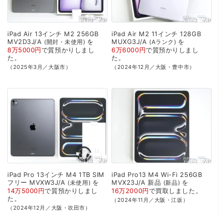
iPad
Air
13インチ
M2
256GB
iPad
Air
M2
11インチ
128GB
MV2D3J/A
を
MUXG3J/A
を
開封・未使用
Aランク
8万5000円
で
質預かり
しまし
6万6000円
で
質預かり
しまし
た。
た。
（2025年3月／大阪市）
（2024年12月／大阪・豊中市）
iPad
Pro
13インチ
M4
1TB
SIM
iPad
Pro13
M4
Wi-Fi
256GB
フリー
MVXW3J/A
を
MVX23J/A
新品
を
未使用
新品
14万5000円
で
質預かり
しまし
16万2000円
で
買取
しました。
た。
（2024年11月／大阪・江坂）
（2024年12月／大阪・吹田市）