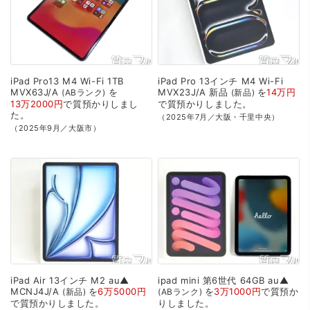
iPad
Pro13
M4
Wi-Fi
1TB
iPad
Pro
13インチ
M4
Wi-Fi
MVX63J/A
を
MVX23J/A
新品
を
14万円
ABランク
新品
13万2000円
で
質預かり
しまし
で
質預かり
しました。
た。
（2025年7月／大阪・千里中央）
（2025年9月／大阪市）
iPad
Air
13インチ
M2
au▲
ipad
mini
第6世代
64GB
au▲
MCNJ4J/A
を
6万5000円
を
3万1000円
で
質預か
新品
ABランク
で
質預かり
しました。
り
しました。