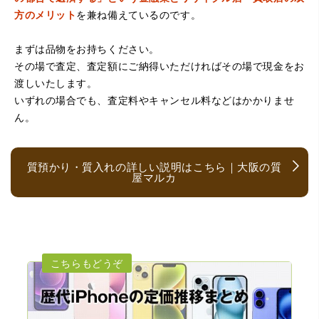
方のメリット
を兼ね備えているのです。
まずは品物をお持ちください。
（京都府亀岡市）他店舗にも行きましたが、対応の方があ
まりお売りしたくないと思ったので、やめました。こちら
その場で査定、査定額にご納得いただければその場で現金をお
は電話対応からも誠実な印象でしたので、こちらでお売り
渡しいたします。
しようと思っておりました。この度はありがとうございま
す。
いずれの場合でも、査定料やキャンセル料などはかかりませ
ん。
質預かり・質入れの詳しい説明はこちら｜大阪の質
屋マルカ
（大阪府大阪市）とても宝石に詳しく、また中古市場の仕
組みもお教えいただけ嬉しかったです。鑑別も素早く驚き
ました。宜しくお願いいたします。(楽器等、様々なジャン
ルに詳しいの流石の一言に尽きます)