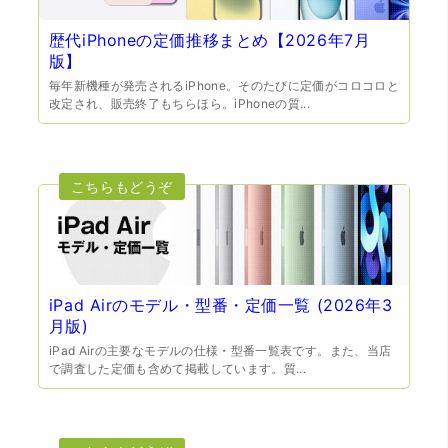
歴代iPhoneの定価推移まとめ【2026年7月
版】
毎年新機種が発売されるiPhone。そのたびに定価がコロコロと
改定され、販売終了もちらほら。iPhoneの質...
（大阪府門真市）他店ではメール見積もりの時点で数千
円〜1万程度の見積もりでしたが、こちらのメールでの見積
もりは倍以上ちがうので利用させて頂きました。 対応も丁
寧で良かったです。
iPad Airのモデル・型番・定価一覧 (2026年3
月版)
iPad Airの主要なモデルの仕様・型番一覧表です。また、当店
で調査した定価も含めて掲載しています。質...
（大阪市東淀川区）出来るだけ安く買取られるのかな…?と
いう不安が最初は有りましたが、面倒な営業トークも一切
なく安心して任せられました。 ありがとうございます。