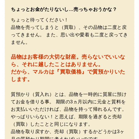
ちょっとお金がたりないし…売っちゃおうかな？
（大阪府東大阪市）ネットを見て安心できるお店であると
ちょっと待ってください！
感じて飛び込みで訪問。飛びこみにも関わらず、とても親
切、丁ねいな対応をして頂き、思っていた以上の信用でき
品物を売ってしまうと（買取）、その品物は二度と戻
るお店でした。満足いく金額で買い取って頂きました。あ
ってきません。
また、思い出や愛着も二度と戻ってき
りがとうございます。
ません。
品物はお客様の大切な財産。
売らないでいいな
ら、それに越したことはありません。
だから、マルカは『買取価格』で質預かりいた
します。
質預かり（質入れ）とは、品物を一時的に質屋に預け
てお金を借りる事。
期限の3ヵ月以内に元金と質料を
（兵庫県神戸市）別のお店でメール査定した際の1.5倍の金
額を提示いただけたので即決しました。楽器も安心してお
お支払いいただければ、品物を持って帰れるんです。
任せできそうです!
やっぱりいらない！と思えば、期限を過ぎると売却
（買取）したことと同じになります。
品物を取り戻すか、売却（買取）するかどうかは3ヶ
月の質預かり期間に考えればいいのです。