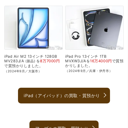
iPad
Air
M2
13インチ
128GB
iPad
Pro
13インチ
1TB
MV283J/A
を
8万7000円
MVXW3J/Aを
16万4000円
で
質預
新品
かり
しました。
で
質預かり
しました。
（2024年9月／兵庫・伊丹市）
（2024年9月／大阪市）
iPad（アイパッド）の買取・質預かり