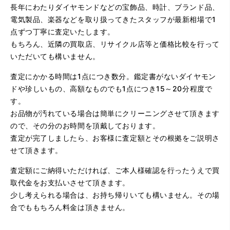
長年にわたりダイヤモンドなどの宝飾品、時計、ブランド品、
電気製品、楽器などを取り扱ってきたスタッフが最新相場で1
点ずつ丁寧に査定いたします。
（大阪府大阪市）問い合わせから非常に分かり易く、安心
もちろん、近隣の買取店、リサイクル店等と価格比較を行って
して利用できた。また、思ったよりも高額だったので助か
いただいても構いません。
りました。
査定にかかる時間は1点につき数分。鑑定書がないダイヤモン
ドや珍しいもの、高額なものでも1点につき15～20分程度で
す。
お品物が汚れている場合は簡単にクリーニングさせて頂きます
ので、その分のお時間を頂戴しております。
査定が完了しましたら、お客様に査定額とその根拠をご説明さ
せて頂きます。
（大阪府大阪市）とてもプロな鑑定士さんがいて的確にア
ドバイスや買取りを暖かい人柄で行ってくれます。 親切に
査定額にご納得いただければ、ご本人様確認を行ったうえで買
なって頂いてありがとうございます! お店の雰囲気もやらし
さがなく、とても入ってゆっくりできる落ちついた敷居の
取代金をお支払いさせて頂きます。
高いお店です。また鑑定士さんに会いたいです。
少し考えられる場合は、お持ち帰りいても構いません。その場
合でももちろん料金は頂きません。