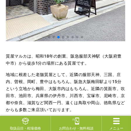
質屋マルカは、昭和18年の創業、阪急服部天神駅（大阪府豊
中市）から徒歩1分の場所にある質屋です。
地域に根差した老舗質屋として、近隣の服部天神、三国、庄
内、曽根、岡町、豊中はもちろん、阪急大阪梅田駅より15分
という立地から梅田、大阪市内はもちろん、近隣の箕面市、吹
田市、池田市、兵庫県の伊丹市、川西市、宝塚市、尼崎市、京
都や奈良、滋賀など関西一円、遠くは鳥取や岡山、徳島県など
からも多数ご来店頂いております。
金・プラチナ・貴金属はもちろんのこと、ロレックスやオメ
ガ・カルティエ・セイコーなどのブランド時計、ヴィトン・シ
取扱品目
・相場価格
お問合わせ
・無料相談
メニュー