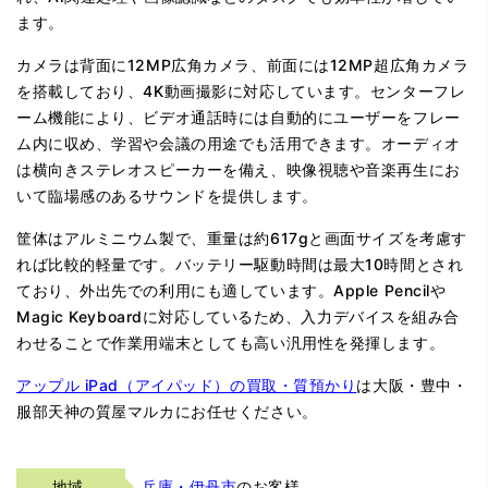
ます。
カメラは背面に12MP広角カメラ、前面には12MP超広角カメラ
を搭載しており、4K動画撮影に対応しています。センターフレ
ーム機能により、ビデオ通話時には自動的にユーザーをフレー
ム内に収め、学習や会議の用途でも活用できます。オーディオ
は横向きステレオスピーカーを備え、映像視聴や音楽再生にお
いて臨場感のあるサウンドを提供します。
筐体はアルミニウム製で、重量は約617gと画面サイズを考慮す
れば比較的軽量です。バッテリー駆動時間は最大10時間とされ
ており、外出先での利用にも適しています。Apple Pencilや
Magic Keyboardに対応しているため、入力デバイスを組み合
わせることで作業用端末としても高い汎用性を発揮します。
アップル iPad（アイパッド）の買取・質預かり
は大阪・豊中・
服部天神の質屋マルカにお任せください。
地域
兵庫・伊丹市
のお客様