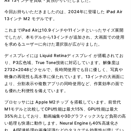
Air 13インチを買取・質預かりいたしました。
今回お持ちいただきましたのは、2024年に登場した iPad Air
13インチ M2 モデルです。
これまでiPad Airは10.9インチや11インチといったサイズ展開
でしたが、本モデルから13インチが追加され、大画面での使用
を求めるユーザーに向けた選択肢が広がりました。
ディスプレイには Liquid Retinaディスプレイ が搭載されてお
り、P3広色域、True Tone技術に対応しています。解像度は
2732×2048ピクセルで、長時間使用でも目に優しく、写真や
映像の再現性も高水準に保たれています。13インチの大画面に
より、分割表示や複数アプリの同時使用など、作業効率の面で
も優れた利便性を備えています。
プロセッサには Apple M2チップ を搭載しています。前世代
M1モデルと比較してCPU性能は最大15%、GPU性能は最大
35%向上しており、動画編集や3Dグラフィックスなど負荷の高
い処理も快適に動作します。Neural Engineも40%高速化さ
れ、AI関連処理や画像認識などのタスクでも効率性が増してい