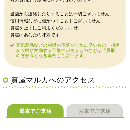
当店から連絡したりすることは一切ございません。
信用情報などに傷がつくこともございません。
質屋を上手にご利用くださいませ。
質屋はあなたの味方です！
（大阪府大阪市）丁寧に査定していただいたうえ、商品保
管に関する知識も教えて頂けました。戻ってきた際には教
電気製品などの相場の下落が非常に早いもの、相場
えていただいた通りに保管してみようと思います。
が大幅に変動する可能性があるものなどは「買取」
の方が高くなる場合もございます。
質屋マルカへのアクセス
（大阪府池田市）丁寧に説明して頂き思っていたよりの金
電車でご来店
お車でご来店
額でした。一旦持ち帰りましたが、良い金額だったので買
取して頂きました。又、機会あれば是非利用したいです。