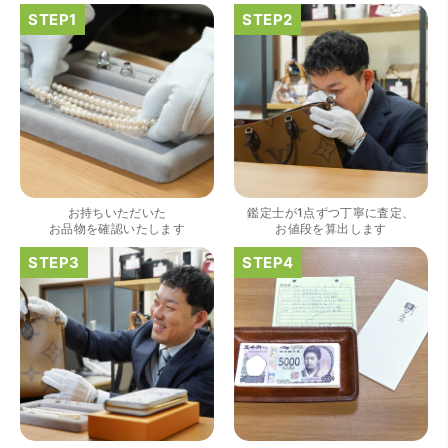
（大阪府大阪市）きれいにして頂いたうえで質入れ金額を
出していただいたのが初めてで感動しました。
お持ちいただいた
鑑定士が1点ずつ丁寧に査定、
お品物を確認いたします
お値段を算出します
（大阪府大阪市）すごく丁寧に対応して頂きました。 ホー
ムページの皆様の評価がとても良かったので、質屋自体初
めての利用でしたが、対応して頂きました担当の方もすご
く良かったです。 これから質屋をご利用される方は是非オ
ススメです。