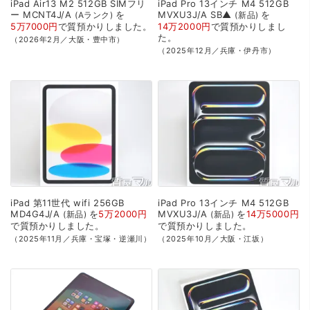
iPad
Air13
M2
512GB
SIMフリ
iPad
Pro
13インチ
M4
512GB
ー
MCNT4J/A
を
MVXU3J/A
SB▲
を
Aランク
新品
5万7000円
で
質預かり
しました。
14万2000円
で
質預かり
しまし
た。
（2026年2月／大阪・豊中市）
（2025年12月／兵庫・伊丹市）
iPad
第11世代
wifi
256GB
iPad
Pro
13インチ
M4
512GB
MD4G4J/A
を
5万2000円
MVXU3J/A
を
14万5000円
新品
新品
で
質預かり
しました。
で
質預かり
しました。
（2025年11月／兵庫・宝塚・逆瀬川）
（2025年10月／大阪・江坂）