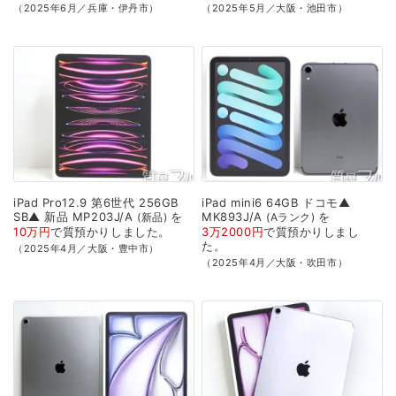
（2025年6月／兵庫・伊丹市）
（2025年5月／大阪・池田市）
iPad
Pro12.9
第6世代
256GB
iPad
mini6
64GB
ドコモ▲
SB▲
新品
MP203J/A
を
MK893J/A
を
新品
Aランク
10万円
で
質預かり
しました。
3万2000円
で
質預かり
しまし
た。
（2025年4月／大阪・豊中市）
（2025年4月／大阪・吹田市）