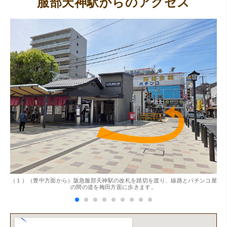
服部天神駅からのアクセス
。
（１）（豊中方面から）阪急服部天神駅の改札を踏切を渡り、線路とパチンコ屋
（
の間の道を梅田方面に歩きます。