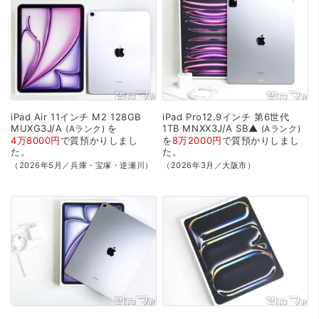
iPad
Air
11インチ
M2
128GB
iPad
Pro12.9インチ
第6世代
MUXG3J/A
を
1TB
MNXX3J/A
SB▲
Aランク
Aランク
4万8000円
で
質預かり
しまし
を
8万2000円
で
質預かり
しまし
た。
た。
（2026年5月／兵庫・宝塚・逆瀬川）
（2026年3月／大阪市）