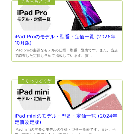
iPad Proのモデル・型番・定価一覧 (2025年
10月版)
iPad proの主要なモデルの仕様・型番一覧表です。また、当店
（兵庫県宝塚市）預かって頂くときに持っていた方の宝石
で調査した定価も含めて掲載しています。質...
も見て頂く事が出き、購入した商品の価値をいろいろ教え
てもらえた事がとてもよかったです。親切な対応で、また
何かあった時にはこちらでお願いしたいと思いました。
iPad miniのモデル・型番・定価一覧 (2024年
定価改定版)
（大阪府池田市）とても親切で丁寧な対応に感激いたしま
iPad miniの主要なモデルの仕様・型番一覧表です。また、当
した。質屋さんはわりと利用して(主に中古品の購入)慣れて