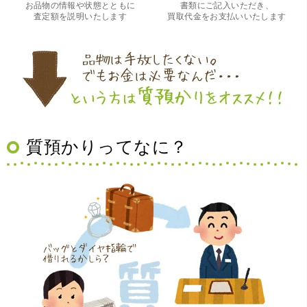
お品物の情報や状態とともに
書類にご記入いただき、
査定額を説明いたします
買取代金をお支払いいたします
（大阪府豊中市）買取査定の流れがとても丁寧でお話がし
質預かりってなに？
やすくとても良い時間になりました!!満足出来る買取です。
本当に有難う御座います!!
（大阪府寝屋川市）質屋さんは初めてて不安でしたが、他