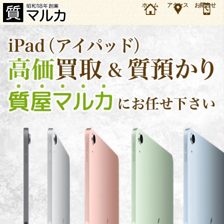
兵庫・伊丹市のお客様よりiPad Air M2 13インチ MV283J/Aを7万7000円で質預かりしまし
ホーム
アクセス
お問合せ
た。アップル iPad（アイパッド）の買取＆質預かり・質入れは大阪・豊中の質屋マルカにお任
せ下さい。（2025年8月時点の価格です）