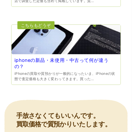
店で調査した定価も含めて掲載しています。質...
いましたが、今までの質屋さんとは全く違う、とても良い
印象でした。何度でも伺いたくなりました。この度は、本
当にありがとうございました。
iphoneの新品・未使用・中古って何が違う
の？
（豊中市西泉丘）初めて利用しましたが、とても親切丁寧
に査定をして頂き思いもよらない価格をいただきました。
iPhoneの買取や質預かりが一般的になったいま、iPhoneの状
正直他店の倍以上で驚きました。また機会があれば利用し
態で査定価格も大きく変わってきます。買った...
ます。
手放さなくてもいいんです。
買取価格で質預かりいたします。